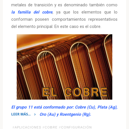
metales de transición y es denominado también como
la familia del cobre
, ya que los elementos que lo
conforman poseen comportamientos representativos
del elemento principal. En este caso es el cobre.
El grupo 11 está conformado por: Cobre (Cu), Plata (Ag),
LEER MÁS…
Oro (Au) y Roentgenio (Rg).
«Grupo
#
APLICACIONES
#
COBRE
#
CONFIGURACIÓN
11