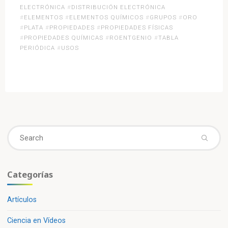
ELECTRÓNICA
#
DISTRIBUCIÓN ELECTRÓNICA
de
#
ELEMENTOS
#
ELEMENTOS QUÍMICOS
#
GRUPOS
#
ORO
la
#
PLATA
#
PROPIEDADES
#
PROPIEDADES FÍSICAS
Tabla
#
PROPIEDADES QUÍMICAS
#
ROENTGENIO
#
TABLA
Periódica:
PERIÓDICA
#
USOS
Familia
del
cobre»
Se
fo
Categorías
Artículos
Ciencia en Vídeos