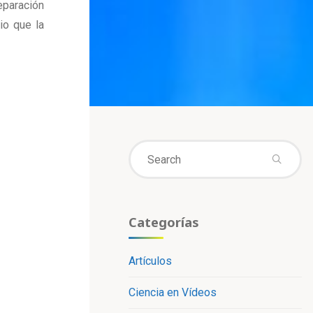
eparación
io que la
Se
fo
Categorías
Artículos
Ciencia en Vídeos