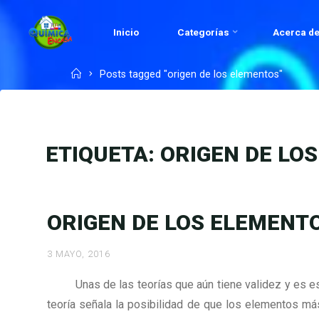
Skip
to
Inicio
Categorías
Acerca de
QUÍMICA
content
EN
Home
Posts tagged "origen de los elementos"
CASA.COM
ETIQUETA:
ORIGEN DE LO
ORIGEN DE LOS ELEMENT
3 MAYO, 2016
Unas de las teorías que aún tiene validez y es est
teoría señala la posibilidad de que los elementos m