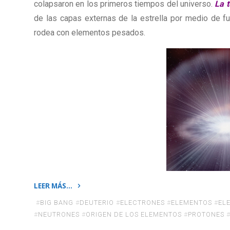
colapsaron en los primeros tiempos del universo.
La t
de las capas externas de la estrella por medio de f
rodea con elementos pesados.
LEER MÁS…
«Origen
#
BIG BANG
#
DEUTERIO
#
ELECTRONES
#
ELEMENTOS
#
EL
de
#
NEUTRONES
#
ORIGEN DE LOS ELEMENTOS
#
PROTONES
los