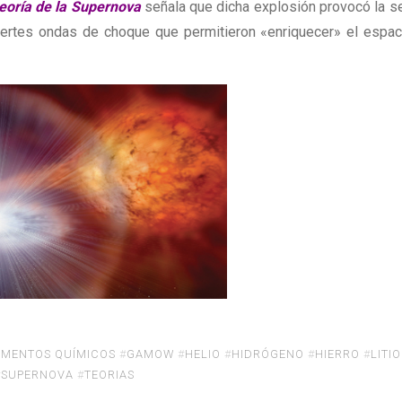
eoría de la Supernova
señala que dicha explosión provocó la s
uertes ondas de choque que permitieron «enriquecer» el espac
EMENTOS QUÍMICOS
#
GAMOW
#
HELIO
#
HIDRÓGENO
#
HIERRO
#
LITIO
#
SUPERNOVA
#
TEORIAS