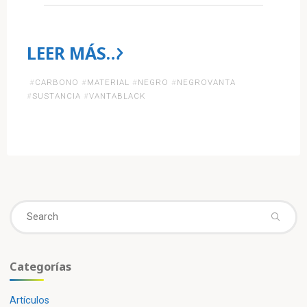
LEER MÁS…
«El
#
CARBONO
#
MATERIAL
#
NEGRO
#
NEGROVANTA
#
SUSTANCIA
#
VANTABLACK
Vantablack
es
la
Se
sustancia
fo
más
Categorías
oscura
Artículos