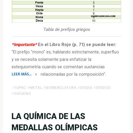
Tabla de prefijos griegos
*Importante*
En el Libro Rojo (p. 71) se puede leer:
“El prefijo “mono” es, hablando estrictamente, superfluo
y se necesita solamente para enfatizar la
estequiometría cuando se comentan sustancias
LEER MÁS…
relacionadas por la composición”.
«Nomenclatura
#
IUPAC
#
METAL
#
NOMENCLATURA
#
ÓXIDO
#
ÓXIDOS
Sistemática
#
OXÍGENO
IUPAC:
ÓXIDOS»
LA QUÍMICA DE LAS
MEDALLAS OLÍMPICAS