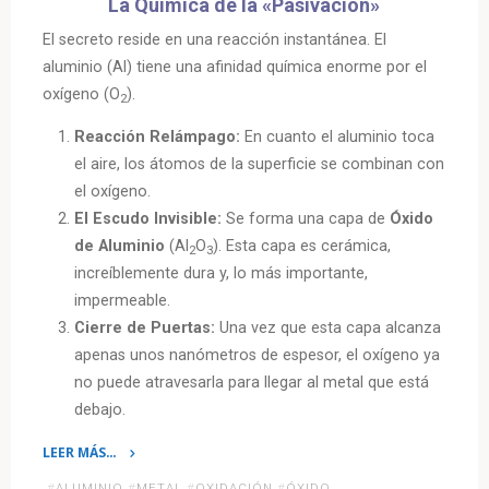
La Química de la «Pasivación»
El secreto reside en una reacción instantánea. El
aluminio (Al) tiene una afinidad química enorme por el
oxígeno (O
).
2
Reacción Relámpago:
En cuanto el aluminio toca
el aire, los átomos de la superficie se combinan con
el oxígeno.
El Escudo Invisible:
Se forma una capa de
Óxido
de Aluminio
(Al
O
). Esta capa es cerámica,
2
3
increíblemente dura y, lo más importante,
impermeable.
Cierre de Puertas:
Una vez que esta capa alcanza
apenas unos nanómetros de espesor, el oxígeno ya
no puede atravesarla para llegar al metal que está
debajo.
LEER MÁS…
«¿Sabías
#
ALUMINIO
#
METAL
#
OXIDACIÓN
#
ÓXIDO