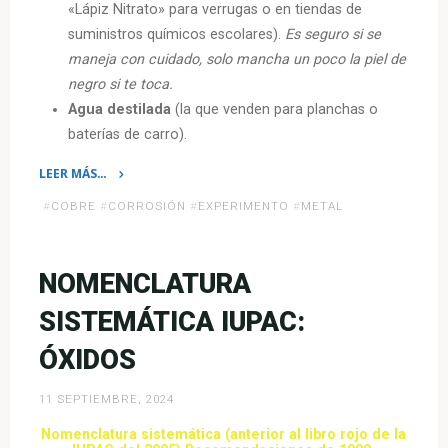
«Lápiz Nitrato» para verrugas o en tiendas de
suministros químicos escolares).
Es seguro si se
maneja con cuidado, solo mancha un poco la piel de
negro si te toca.
Agua destilada
(la que venden para planchas o
baterías de carro).
LEER MÁS…
«Experimento:
#
COBRE
#
CORROSIÓN
#
EXPERIMENTO
#
METAL
El
Árbol
de
NOMENCLATURA
Metal
SISTEMÁTICA IUPAC:
(Reacciones
de
ÓXIDOS
Desplazamiento)»
11 SEPTIEMBRE, 2024
Nomenclatura sistemática (anterior al libro rojo de la