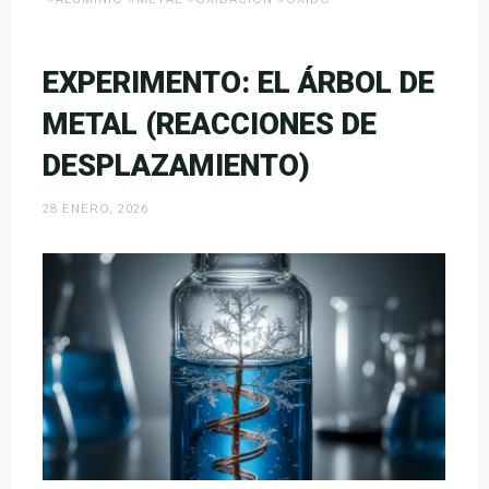
que?
El
aluminio
EXPERIMENTO: EL ÁRBOL DE
es
METAL (REACCIONES DE
un
metal
DESPLAZAMIENTO)
con
«Superpoderes»»
28 ENERO, 2026