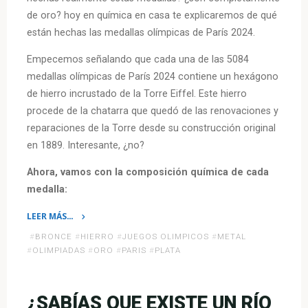
de oro? hoy en química en casa te explicaremos de qué
están hechas las medallas olímpicas de París 2024.
Empecemos señalando que cada una de las 5084
medallas olímpicas de París 2024 contiene un hexágono
de hierro incrustado de la Torre Eiffel. Este hierro
procede de la chatarra que quedó de las renovaciones y
reparaciones de la Torre desde su construcción original
en 1889. Interesante, ¿no?
Ahora, vamos con la composición química de cada
medalla:
LEER MÁS…
«La
#
BRONCE
#
HIERRO
#
JUEGOS OLIMPICOS
#
METAL
Química
#
OLIMPIADAS
#
ORO
#
PARIS
#
PLATA
de
las
Medallas
¿SABÍAS QUE EXISTE UN RÍO