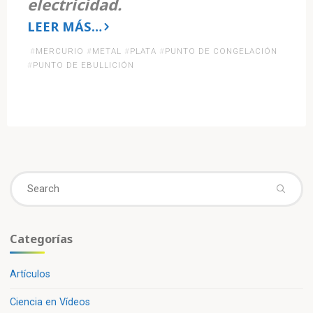
electricidad.​
LEER MÁS…
«Los
#
MERCURIO
#
METAL
#
PLATA
#
PUNTO DE CONGELACIÓN
#
PUNTO DE EBULLICIÓN
problemas
del
mercurio»
Se
fo
Categorías
Artículos
Ciencia en Vídeos