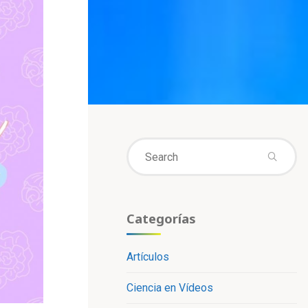
Se
fo
Categorías
Artículos
Ciencia en Vídeos