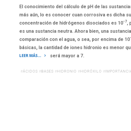
El conocimiento del cálculo de pH de las sustanc
más aún, lo es conocer cuan corrosiva es dicha su
-7
concentración de hidrógenos disociados es 10
,
es una sustancia neutra. Ahora bien, una sustanci
comparación con el agua, o sea, por encima de 10
básicas, la cantidad de iones hidronio es menor qu
LEER MÁS…
será mayor a 7.
«Importancia
del
#
ÁCIDOS
#
BASES
#
HIDRONIO
#
HIDRÓXILO
#
IMPORTANCI
conocimiento
del
pH»