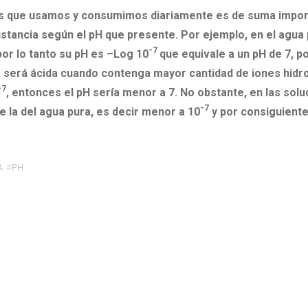
ias que usamos y consumimos diariamente es de suma impor
stancia según el pH que presente. Por ejemplo, en el agua 
-7
 por lo tanto su pH es –Log 10
que equivale a un pH de 7, po
a será ácida cuando contenga mayor cantidad de iones hidr
-7
, entonces el pH sería menor a 7. No obstante, en las sol
-7
e la del agua pura, es decir menor a 10
y por consiguiente
A
#
PH