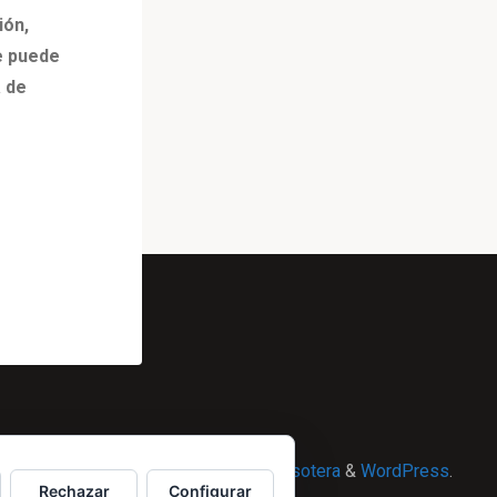
ión,
e puede
a de
Powered by
Esotera
&
WordPress
.
Rechazar
Configurar