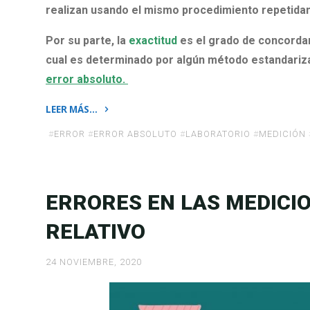
realizan usando el mismo procedimiento repetidam
Por su parte, la
exactitud
es el grado de concordan
cual es determinado por algún método estandariza
error absoluto.
LEER MÁS…
«Precisión
#
ERROR
#
ERROR ABSOLUTO
#
LABORATORIO
#
MEDICIÓN
y
Exactitud.
Ejemplos»
ERRORES EN LAS MEDICI
RELATIVO
24 NOVIEMBRE, 2020