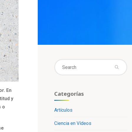
Se
fo
or. En
Categorías
itud y
s o
Artículos
Ciencia en Vídeos
se