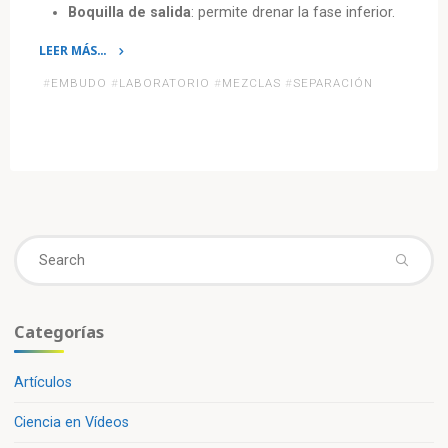
Boquilla de salida
: permite drenar la fase inferior.
LEER MÁS…
«Conociendo
#
EMBUDO
#
LABORATORIO
#
MEZCLAS
#
SEPARACIÓN
los
aparatos
de
laboratorio:
El
embudo
de
Se
separación»
fo
Categorías
Artículos
Ciencia en Vídeos