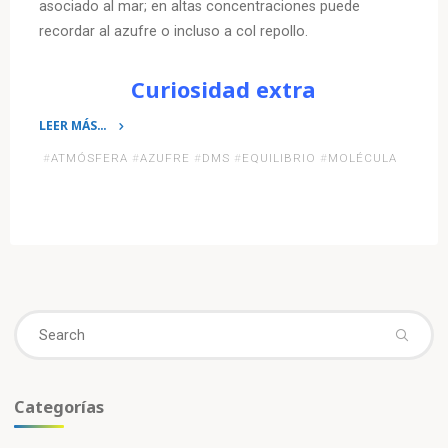
asociado al mar; en altas concentraciones puede
recordar al azufre o incluso a col repollo.
Curiosidad extra
LEER MÁS…
«¿Sabías
#
ATMÓSFERA
#
AZUFRE
#
DMS
#
EQUILIBRIO
#
MOLÉCULA
que…
el
olor
característico
del
mar
proviene
Se
de
fo
una
molécula
Categorías
química?»