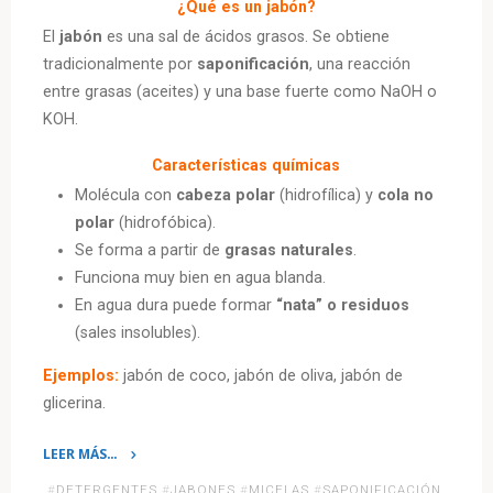
¿Qué es un jabón?
El
jabón
es una sal de ácidos grasos. Se obtiene
tradicionalmente por
saponificación
, una reacción
entre grasas (aceites) y una base fuerte como NaOH o
KOH.
Características químicas
Molécula con
cabeza polar
(hidrofílica) y
cola no
polar
(hidrofóbica).
Se forma a partir de
grasas naturales
.
Funciona muy bien en agua blanda.
En agua dura puede formar
“nata” o residuos
(sales insolubles).
Ejemplos:
jabón de coco, jabón de oliva, jabón de
glicerina.
LEER MÁS…
«Jabones
#
DETERGENTES
#
JABONES
#
MICELAS
#
SAPONIFICACIÓN