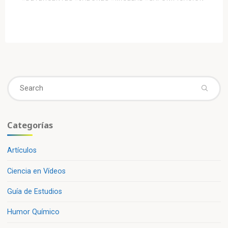
vs.
Detergentes:
¿en
qué
se
diferencian
realmente?»
Se
fo
Categorías
Artículos
Ciencia en Vídeos
Guía de Estudios
Humor Químico