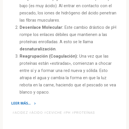
bajo (es muy ácido). Al entrar en contacto con el
pescado, los iones de hidrógeno del ácido penetran
las fibras musculares.
Desenlace Molecular:
Este cambio drástico de pH
rompe los enlaces débiles que mantienen a las
proteínas enrolladas. A esto se le llama
desnaturalización
.
Reagrupación (Coagulación):
Una vez que las
proteínas están «estiradas», comienzan a chocar
entre sí y a formar una red nueva y sólida. Esto
atrapa el agua y cambia la forma en que la luz
rebota en la carne, haciendo que el pescado se vea
blanco y opaco.
LEER MÁS…
«Cocinando
#
ACIDEZ
#
ÁCIDO
#
CEVICHE
#
PH
#
PROTEÍNAS
sin
estufa: