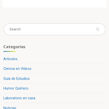
La
magia
ácida
detrás
del
Se
ceviche»
fo
Categorías
Artículos
Ciencia en Vídeos
Guía de Estudios
Humor Químico
Laboratorio en casa
Noticias