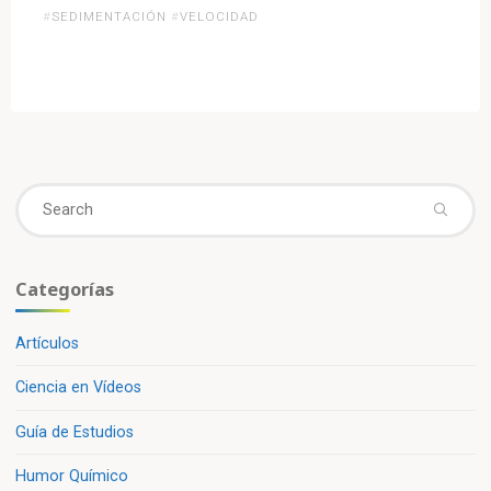
los
#
SEDIMENTACIÓN
#
VELOCIDAD
Aparatos
de
Laboratorio:
La
Centrifugadora»
Se
fo
Categorías
Artículos
Ciencia en Vídeos
Guía de Estudios
Humor Químico