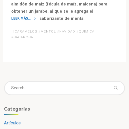
almidón de maíz (fécula de maíz, maicena) para
obtener un jarabe, al que se le agrega el
LEER MÁS…
saborizante de menta.
«La
#
CARAMELOS
#
MENTOL
#
NAVIDAD
#
QUÍMICA
Química
#
SACAROSA
de
los
Bastones
de
Caramelo»
Se
fo
Categorías
Artículos