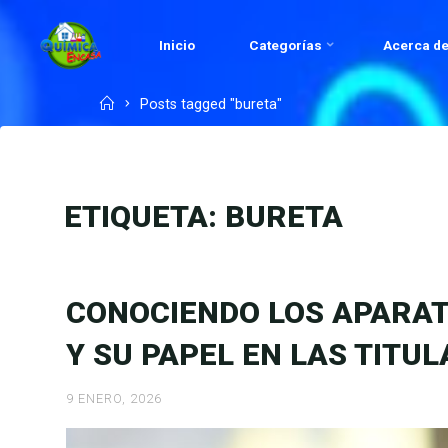
Skip
to
Inicio
Categorías
Acerca de
QUÍMICA
content
EN
Home
Posts tagged "bureta"
CASA.COM
ETIQUETA:
BURETA
CONOCIENDO LOS APARAT
Y SU PAPEL EN LAS TITU
9 ENERO, 2026