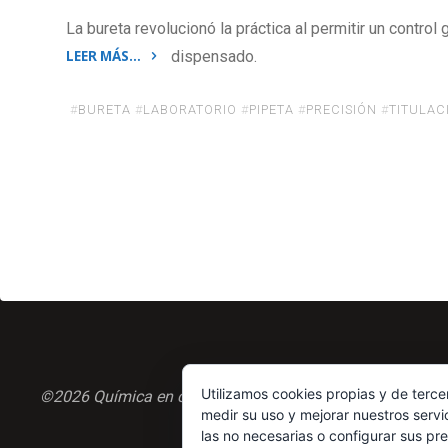
La bureta revolucionó la práctica al permitir un control
LEER MÁS…
dispensado.
«Conociendo
los
#
BURETA
#
LABORATORIO
#
PIPETA
#
PRECISIÓN
#
TITULAC
aparatos
de
laboratorio:
La
bureta
y
su
papel
en
las
titulaciones»
Utilizamos cookies propias y de terce
©2026 Química en casa.com
medir su uso y mejorar nuestros servi
las no necesarias o configurar sus pr