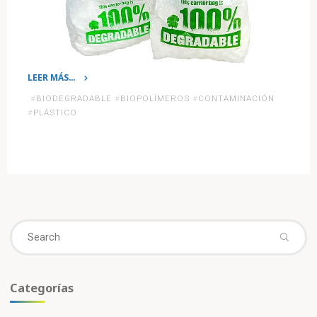
LEER MÁS…
«¡Innovador!
#
BIODEGRADABLE
#
BIOPOLÍMEROS
#
CONTAMINACIÓN
Elaboran
#
PLÁSTICO
bolsas
que
se
disuelven
en
agua
Se
caliente
fo
y
se
transforman
Categorías
en
abono.»