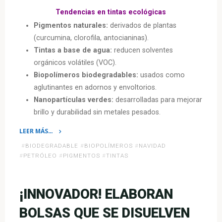
Tendencias en tintas ecológicas
Pigmentos naturales:
derivados de plantas
(curcumina, clorofila, antocianinas).
Tintas a base de agua:
reducen solventes
orgánicos volátiles (VOC).
Biopolímeros biodegradables:
usados como
aglutinantes en adornos y envoltorios.
Nanopartículas verdes:
desarrolladas para mejorar
brillo y durabilidad sin metales pesados.
LEER MÁS…
«Química
#
BIODEGRADABLE
#
BIOPOLÍMEROS
#
NAVIDAD
verde
#
PETRÓLEO
#
PIGMENTOS
#
TINTAS
en
decoraciones
navideñas:
¡INNOVADOR! ELABORAN
tintas
BOLSAS QUE SE DISUELVEN
ecológicas