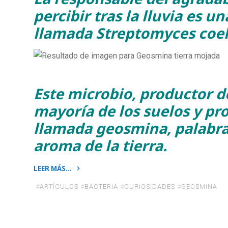
percibir tras la lluvia es u
llamada Streptomyces coeli
Este microbio, productor d
mayoría de los suelos y pr
llamada geosmina, palabra 
aroma de la tierra.
LEER MÁS…
«¿Qué
#
ARTÍCULOS
#
BACTERIA
#
CURIOSIDADES
#
GEOSMINA
causa
el
olor