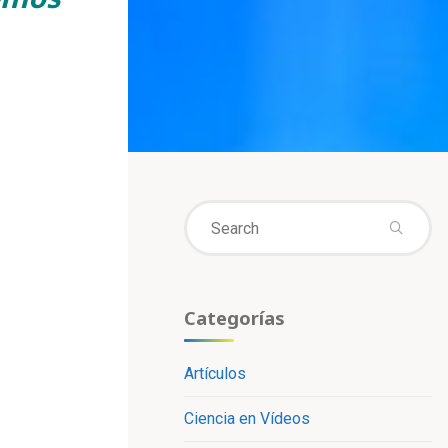
Se
fo
Categorías
Artículos
Ciencia en Vídeos