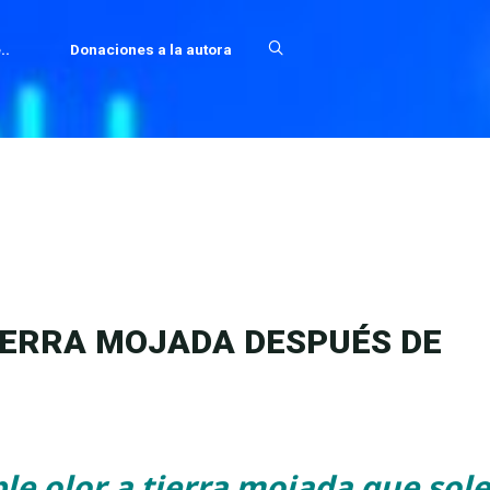
..
Donaciones a la autora
TIERRA MOJADA DESPUÉS DE
le olor a tierra mojada que so