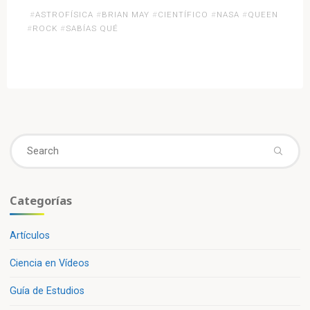
«¿Sabías
#
ASTROFÍSICA
#
BRIAN MAY
#
CIENTÍFICO
#
NASA
#
QUEEN
que…?
#
ROCK
#
SABÍAS QUÉ
Brian
May,
el
famoso
guitarrista
de
Se
Queen
fo
es
colaborador
de
Categorías
la
NASA»
Artículos
Ciencia en Vídeos
Guía de Estudios