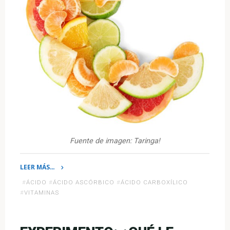
Fuente de imagen: Taringa!
LEER MÁS…
«¿Sabías
#
ÁCIDO
#
ÁCIDO ASCÓRBICO
#
ÁCIDO CARBOXÍLICO
que…?
#
VITAMINAS
La
vitamina
C