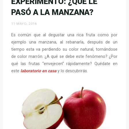
EXPERIMENTO: ¿QUÉ LE
no
PASÓ A LA MANZANA?
previene
ni
11 MAYO, 2016
cura
la
Es común que al degustar una rica fruta como por
gripe.»
ejemplo una manzana, al rebanarla, después de un
tiempo esta va perdiendo su color natural, tornándose
de color marrón. ¿A qué se debe este fenómeno? ¿Por
qué las frutas “envejecen” rápidamente? Quédate en
este
laboratorio en casa
y lo descubrirás.