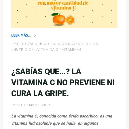
LEER MÁS…
«¿Sabías
#
ÁCIDO ASCÓRBICO
#
CURIOSIDADES
#
FRUTAS
que…
#
NUTRICIÓN
#
VITAMINA C
#
VITAMINAS
la
naranja
NO
¿SABÍAS QUE…? LA
es
VITAMINA C NO PREVIENE NI
la
fruta
CURA LA GRIPE.
con
mayor
16 SEPTIEMBRE, 2019
cantidad
La vitamina C, conocida como ácido ascórbico, es una
de
vitamina hidrosoluble que se halla en algunos
vitamina