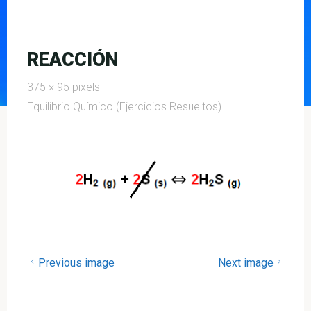
REACCIÓN
Full
375 × 95
pixels
size
Equilibrio Químico (Ejercicios Resueltos)
Previous image
Next image