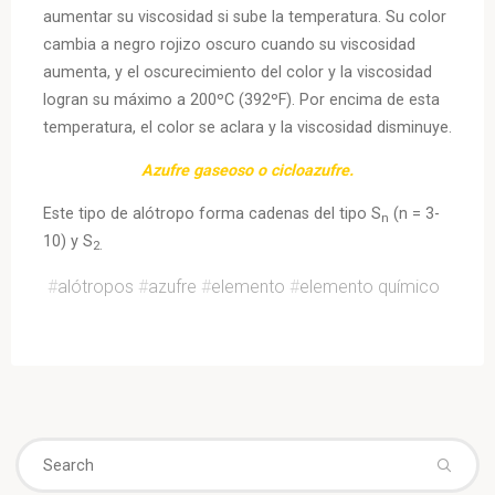
aumentar su viscosidad si sube la temperatura. Su color
cambia a negro rojizo oscuro cuando su viscosidad
aumenta, y el oscurecimiento del color y la viscosidad
logran su máximo a 200ºC (392ºF). Por encima de esta
temperatura, el color se aclara y la viscosidad disminuye.
Azufre gaseoso o cicloazufre.
Este tipo de alótropo forma cadenas del tipo S
(n = 3-
n
10) y S
2.
#
alótropos
#
azufre
#
elemento
#
elemento químico
Se
fo