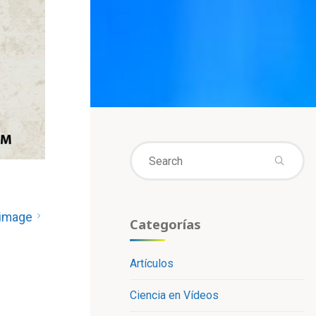
Se
fo
 image
Categorías
Artículos
Ciencia en Vídeos