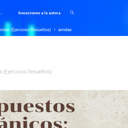
..
Donaciones a la autora
das (Ejercicios Resueltos)
amidas
 (Ejercicios Resueltos)