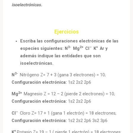
isoelectrónicas.
Ejercicios
Escriba las configuraciones electrónicas de las
3-
2+
–
+
especies siguientes: N
Mg
Cl
K
Ar y
además indique las entidades que son
isoelectrónicas.
3-
N
Nitrógeno Z= 7 + 3 (gana 3 electrones) = 10;
Configuración electrónica:
1s2 2s2 2p6
2+
Mg
Magnesio Z = 12 – 2 (pierde 2 electrones) = 10;
Configuración electrónica:
1s2 2s2 2p6
–
Cl
Cloro Z= 17 + 1 (gana 1 electrón) = 18 electrones;
Configuración electrónica:
1s2 2s2 2p6 3s2 3p6
+
K
Potasio Z= 19 – 1 ( pierde 1 electrón) = 18 electrones;