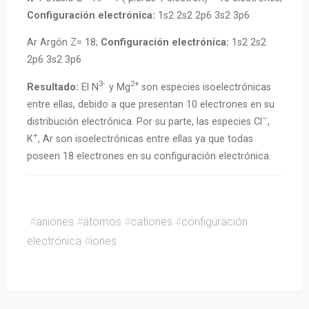
Configuración electrónica:
1s2 2s2 2p6 3s2 3p6
Ar Argón Z= 18;
Configuración electrónica:
1s2 2s2
2p6 3s2 3p6
3-
2+
Resultado:
El N
y Mg
son especies isoelectrónicas
entre ellas, debido a que presentan 10 electrones en su
–
distribución electrónica. Por su parte, las especies Cl
,
+
K
, Ar son isoelectrónicas entre ellas ya que todas
poseen 18 electrones en su configuración electrónica.
#
aniones
#
átomos
#
cationes
#
configuración
electrónica
#
iones