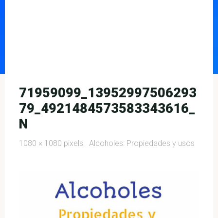
71959099_13952997506293
79_4921484573583343616_
N
Full
1080 × 1080
pixels
Alcoholes: Propiedades y usos
size