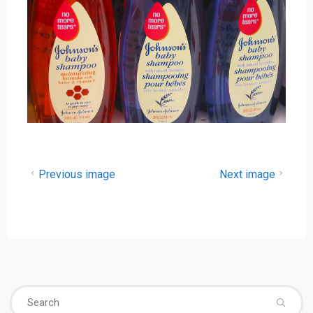
Previous image
Next image
Se
fo