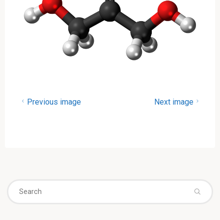
Previous image
Next image
Se
fo