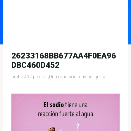
26233168BB677AA4F0EA96
DBC460D452
Full
564 × 497
pixels
¡Una reacción muy peligrosa!
size