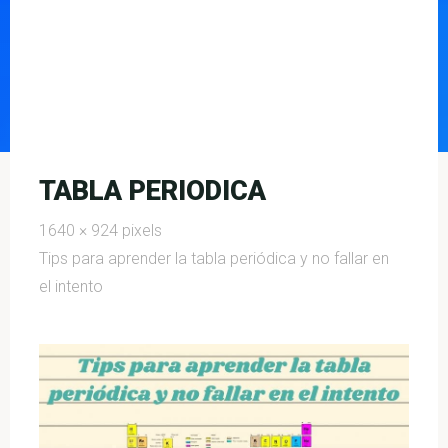
TABLA PERIODICA
Full
1640 × 924
pixels
size
Tips para aprender la tabla periódica y no fallar en
el intento