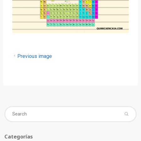
Previous image
Se
fo
Categorías