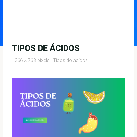
TIPOS DE ÁCIDOS
Full
1366 × 768
pixels
Tipos de ácidos
size