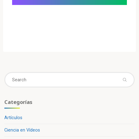
Se
fo
Categorías
Artículos
Ciencia en Vídeos