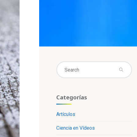
Se
fo
Categorías
Artículos
Ciencia en Vídeos