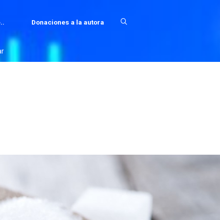
..
Donaciones a la autora
r