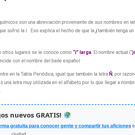
ímicos son una abreviación proveniente de sus nombres en latín
ue sufrió la I. Eso explica el hecho de que la
j
también tenga un
en otros lugares se le conoce como
“i” larga
. El nombre actual (“
j
ncide con el nombre del baile español.
tre en la Tabla Periódica, igual que también la letra
Ñ
, por razo
s una letra muy utilizada en el alfabeto por lo que llegar a nombr
.
gos nuevos GRATIS!
orma gratuita para conocer gente y compartir tus aficiones
e
ciudad.