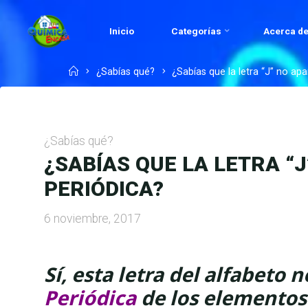
Skip
to
Inicio
Categorías
Acerca de
QUÍMICA
content
EN
Home
¿Sabías qué?
¿Sabías que la letra “J” no ap
CASA.COM
¿Sabías qué?
¿SABÍAS QUE LA LETRA “
PERIÓDICA?
6 noviembre, 2017
Sí, esta letra del alfabeto 
Periódica
de los elementos