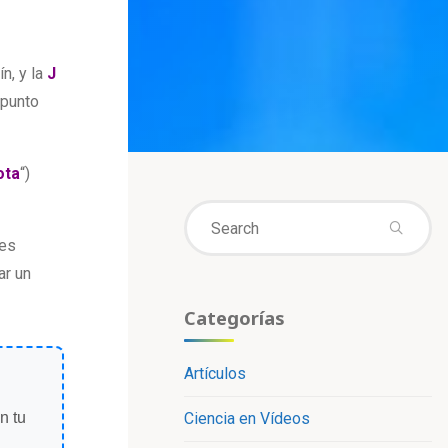
, y la
J
 punto
ota
“)
Se
fo
nes
ar un
Categorías
Artículos
Ciencia en Vídeos
n tu