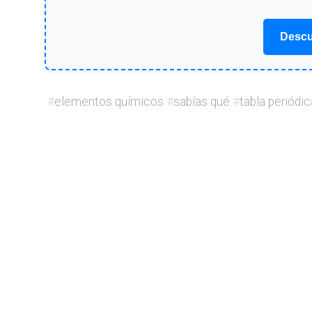
Descu
#
elementos químicos
#
sabías qué
#
tabla periódic