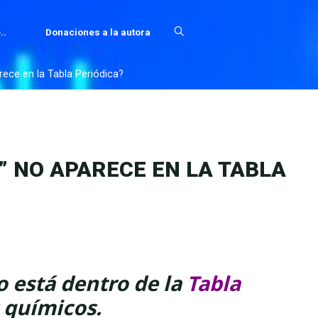
..
Donaciones a la autora
arece en la Tabla Periódica?
J” NO APARECE EN LA TABLA
no está dentro de la
Tabla
 químicos.