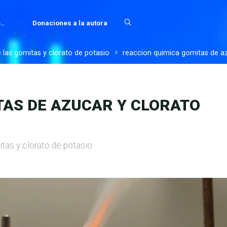
..
Donaciones a la autora
 las gomitas y clorato de potasio
reaccion quimica gomitas de az
TAS DE AZUCAR Y CLORATO
tas y clorato de potasio