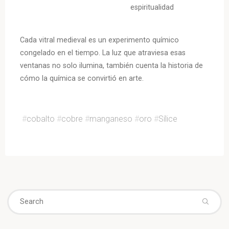
espiritualidad
Cada vitral medieval es un experimento químico
congelado en el tiempo. La luz que atraviesa esas
ventanas no solo ilumina, también cuenta la historia de
cómo la química se convirtió en arte.
#
cobalto
#
cobre
#
manganeso
#
oro
#
Sílice
Se
fo