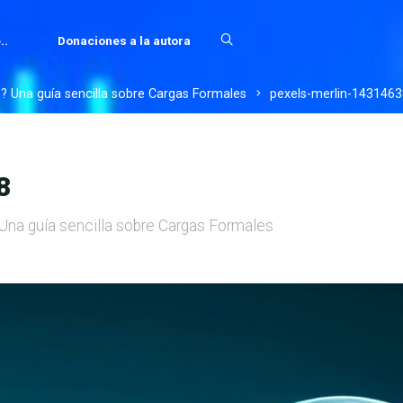
..
Donaciones a la autora
s? Una guía sencilla sobre Cargas Formales
pexels-merlin-1431463
8
 Una guía sencilla sobre Cargas Formales