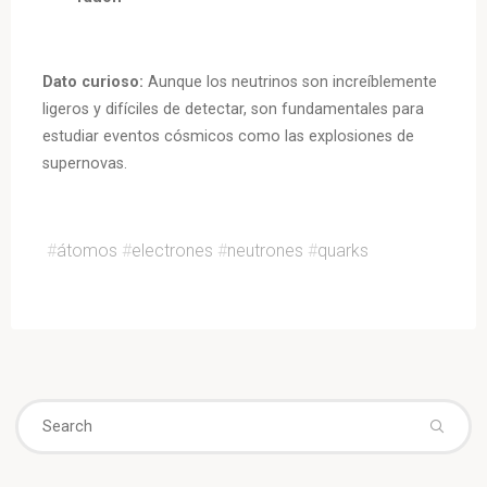
Dato curioso:
Aunque los neutrinos son increíblemente
ligeros y difíciles de detectar, son fundamentales para
estudiar eventos cósmicos como las explosiones de
supernovas.
#
átomos
#
electrones
#
neutrones
#
quarks
Se
fo