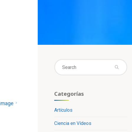
Se
fo
Categorías
 image
Artículos
Ciencia en Vídeos