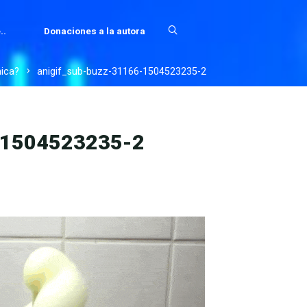
..
Donaciones a la autora
mica?
anigif_sub-buzz-31166-1504523235-2
-1504523235-2