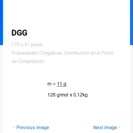
DGG
Full
179 × 91
pixels
size
Propiedades Coligativas: Disminución en el Punto
de Congelación
Previous image
Next image