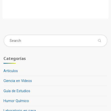
Se
fo
Categorías
Artículos
Ciencia en Vídeos
Guía de Estudios
Humor Químico
Laboratorio en casa