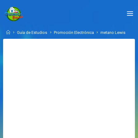
Skip
to
QUÍMICA
content
EN
CASA.COM
Home
Guía de Estudios
Promoción Electrónica
metano Lewis