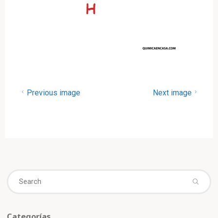
Previous image
Next image
Se
fo
Categorías