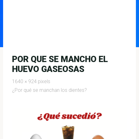
POR QUE SE MANCHO EL
HUEVO GASEOSAS
Full
1640 × 924
pixels
size
¿Por qué se manchan los dientes?