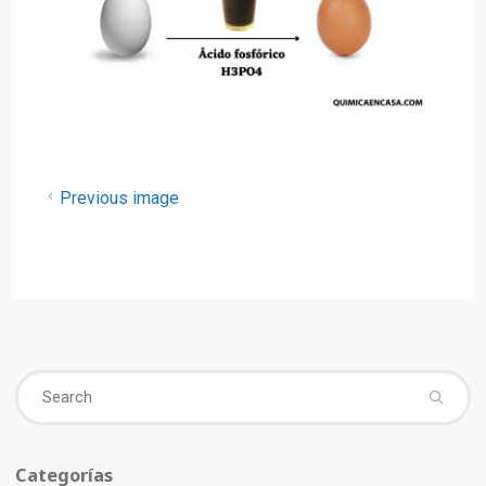
Previous image
Se
fo
Categorías