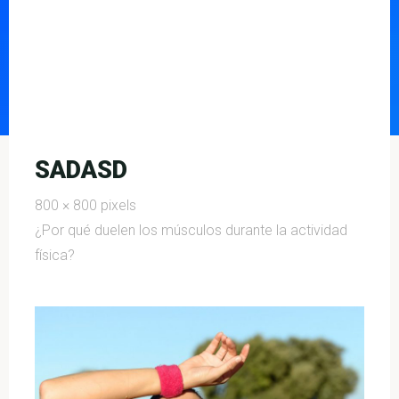
SADASD
Full
800 × 800
pixels
size
¿Por qué duelen los músculos durante la actividad
física?