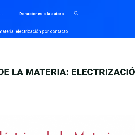
..
Donaciones a la autora
materia: electrización por contacto
E LA MATERIA: ELECTRIZACI