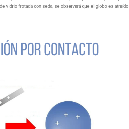
a de vidrio frotada con seda, se observará que el globo es atraído