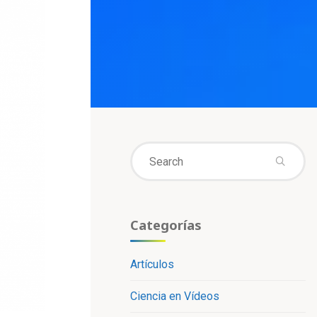
Se
fo
Categorías
Artículos
Ciencia en Vídeos