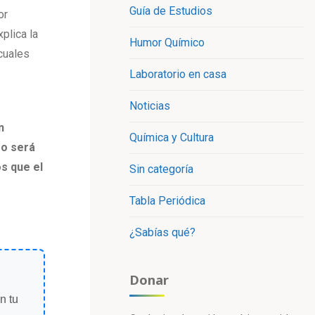
Guía de Estudios
or
plica la
Humor Químico
 cuales
Laboratorio en casa
Noticias
n
Química y Cultura
go será
s que el
Sin categoría
Tabla Periódica
¿Sabías qué?
Donar
n tu