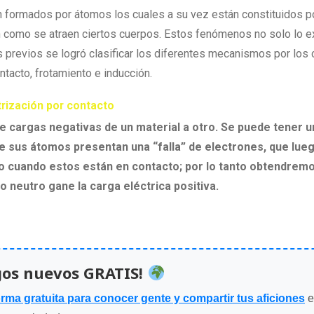
n formados por átomos los cuales a su vez están constituidos p
an como se atraen ciertos cuerpos. Estos fenómenos no solo lo ex
os previos se logró clasificar los diferentes mecanismos por los
ntacto, frotamiento e inducción.
trización por contacto
de cargas negativas de un material a otro. Se puede tener u
e sus átomos presentan una “falla” de electrones, que lue
tro cuando estos están en contacto; por lo tanto obtendremo
 neutro gane la carga eléctrica positiva.
gos nuevos GRATIS!
orma gratuita para conocer gente y compartir tus aficiones
e