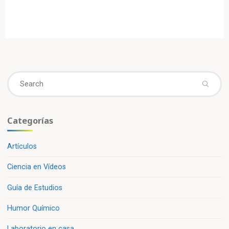
Se
fo
Categorías
Artículos
Ciencia en Vídeos
Guía de Estudios
Humor Químico
Laboratorio en casa