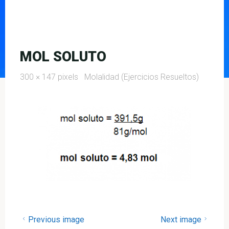
MOL SOLUTO
Full
300 × 147
pixels
Molalidad (Ejercicios Resueltos)
size
Previous image
Next image