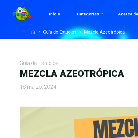
Skip
to
Inicio
Categorías
Acerca de
QUÍMICA
content
EN
Home
Guía de Estudios
Mezcla Azeotrópica
CASA.COM
Guía de Estudios
MEZCLA AZEOTRÓPICA
18 marzo, 2024