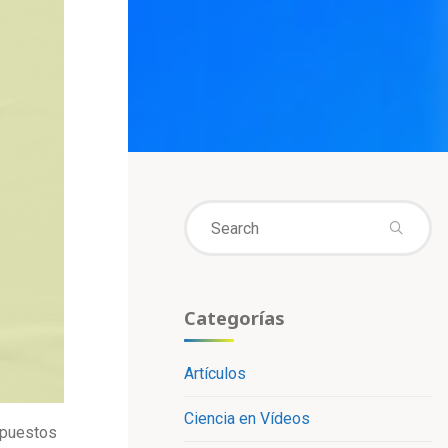
Se
fo
Categorías
Artículos
Ciencia en Vídeos
mpuestos