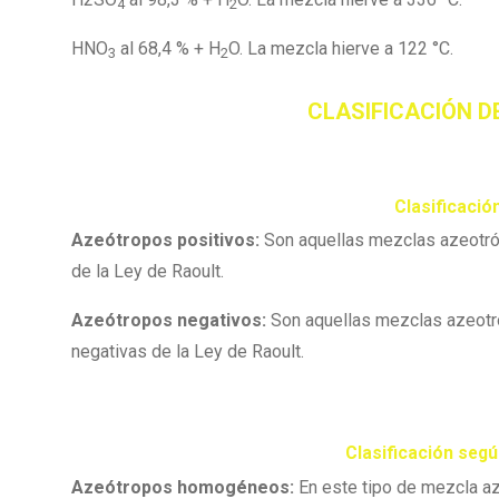
4
2
HNO
al 68,4 % + H
O. La mezcla hierve a 122 °C.
3
2
CLASIFICACIÓN 
Clasificació
Azeótropos positivos:
Son aquellas mezclas azeotróp
de la Ley de Raoult.
Azeótropos negativos:
Son aquellas mezclas azeotró
negativas de la Ley de Raoult.
Clasificación segú
Azeótropos homogéneos:
En este tipo de mezcla az