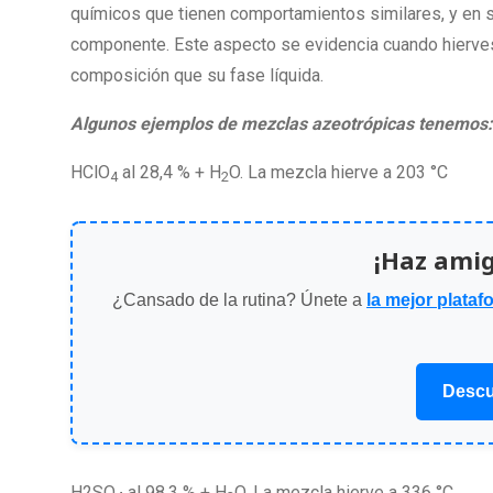
químicos que tienen comportamientos similares, y en 
componente. Este aspecto se evidencia cuando hierve
composición que su fase líquida.
Algunos ejemplos de mezclas azeotrópicas tenemos:
HClO
al 28,4 % + H
O. La mezcla hierve a 203 °C
4
2
¡Haz ami
¿Cansado de la rutina? Únete a
la mejor plataf
Descu
H2SO
al 98,3 % + H
O. La mezcla hierve a 336 °C.