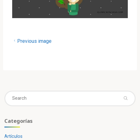
Previous image
Se
fo
Categorías
Artículos