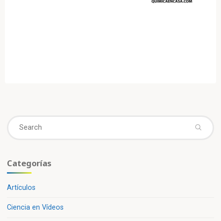
Se
fo
Categorías
Artículos
Ciencia en Vídeos