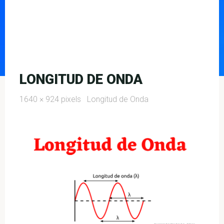
LONGITUD DE ONDA
Full
1640 × 924
pixels
Longitud de Onda
size