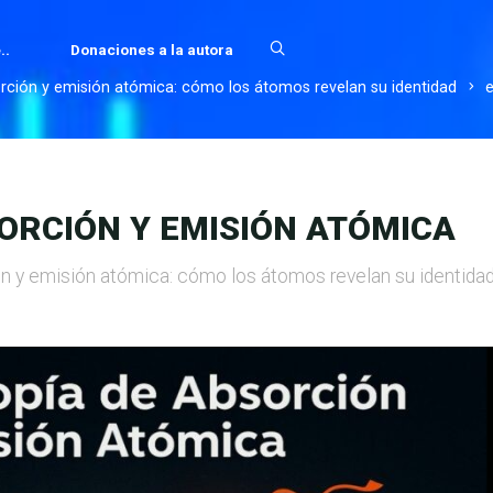
..
Donaciones a la autora
rción y emisión atómica: cómo los átomos revelan su identidad
e
ORCIÓN Y EMISIÓN ATÓMICA
n y emisión atómica: cómo los átomos revelan su identida