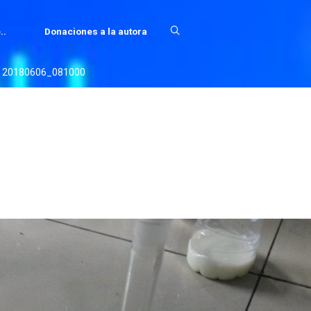
..
Donaciones a la autora
20180606_081000