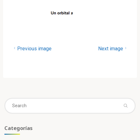
Previous image
Next image
Se
fo
Categorías