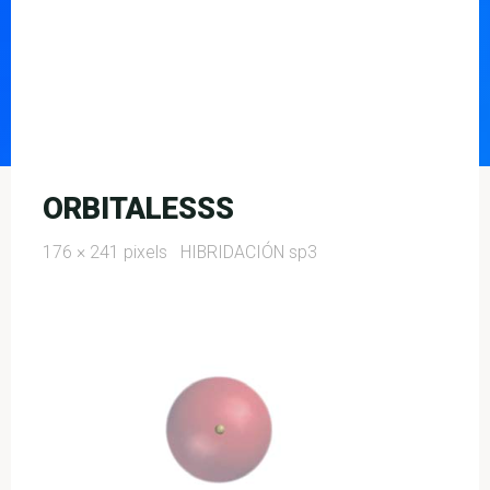
ORBITALESSS
Full
176 × 241
pixels
HIBRIDACIÓN sp3
size