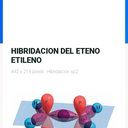
HIBRIDACION DEL ETENO
ETILENO
Full
442 × 219
pixels
Hibridación sp2
size