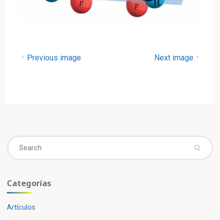
Previous image
Next image
Se
fo
Categorías
Artículos