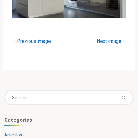
Previous image
Next image
Se
fo
Categorías
Artículos