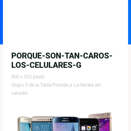
PORQUE-SON-TAN-CAROS-
LOS-CELULARES-G
Full
800 × 502
pixels
size
Grupo 5 de la Tabla Periódica: La familia del
vanadio