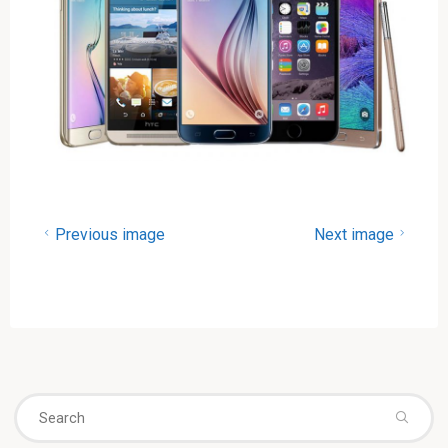
Previous image
Next image
Se
fo