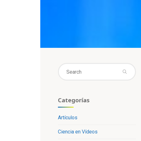
Se
fo
Categorías
Artículos
Ciencia en Vídeos