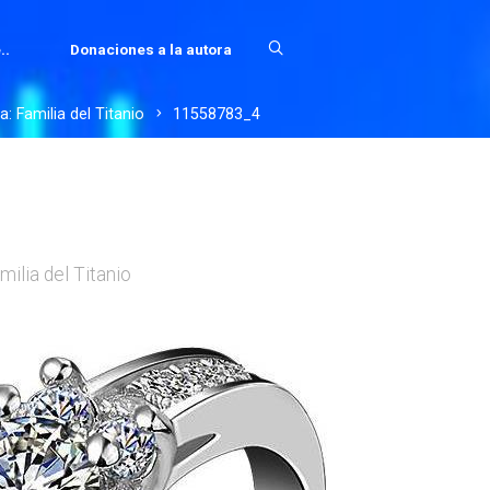
..
Donaciones a la autora
: Familia del Titanio
11558783_4
milia del Titanio